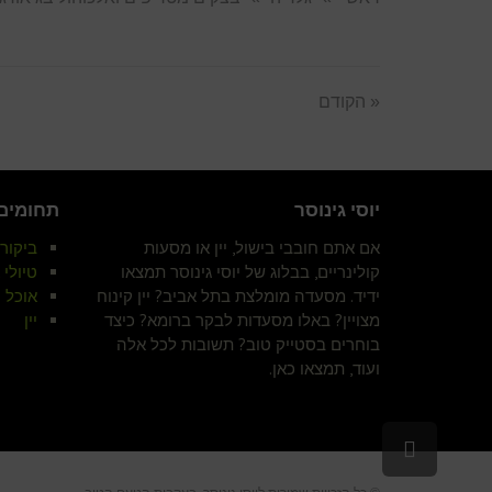
« הקודם
יוסי גינוסר
תחומים 
אם אתם חובבי בישול, יין או מסעות
ביקור
קולינריים, בבלוג של יוסי גינוסר תמצאו
טיולי א
ידיד. מסעדה מומלצת בתל אביב? יין קינוח
אוכל 
מצויין? באלו מסעדות לבקר ברומא? כיצד
יין
בוחרים בסטייק טוב? תשובות לכל אלה
ועוד, תמצאו כאן.
גלילה
לראש