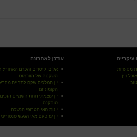
עיקריים
עודכן לאחרונה
ת מסעדות
אלים, קיסרים והכרם האחורי:
וכל ויין
השקטה של הוורמוט
טוב
יין המלכים שקם לתחייה מהריס
הקומוניזם
יין עוצמתי תחת השמיים הזכים
טוסקנה
יינות האי הטרופי הנשכח
יין עז טעם מאי הגעש סנטוריני