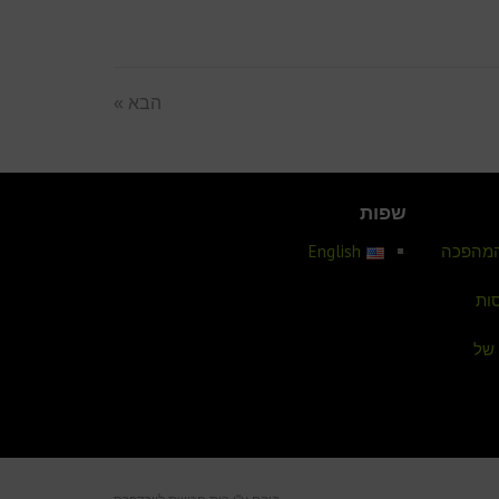
הבא »
שפות
 המהפכה
English
ות
 של