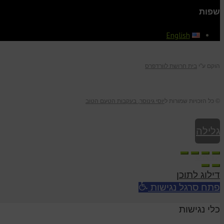
שפות
English
הוקם ע"י
בית חרושת לוורדפרס
© כל הזכויות שמורות ל
יוסי גינוסר, בעקבות הטעם הטוב
גלילה
לראש
דילוג לתוכן
העמוד
פתח סרגל נגישות
כלי נגישות