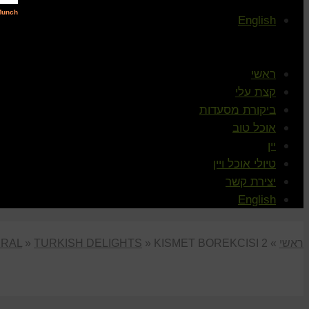
English
ראשי
קצת עלי
ביקורת מסעדות
אוכל טוב
יין
טיולי אוכל ויין
יצירת קשר
English
ראשי
»
KISMET BOREKCISI 2
»
TURKISH DELIGHTS
»
RAL