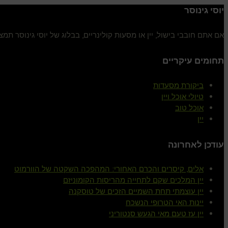
יוסי גינוסר
אם אתם חובבי בישול, יין או מסעות קולינריים, בבלוג של יוסי גינוסר ת
תחומים עיקריים
ביקורת מסעדות
טיולי אוכל ויין
אוכל טוב
יין
עודכן לאחרונה
אלים, קיסרים והכרם האחורי: המהפכה השקטה של הוורמוט
יין המלכים שקם לתחייה מהריסות הקומוניזם
יין עוצמתי תחת השמיים הזכים של טוסקנה
יינות האי הטרופי הנשכח
יין עז טעם מאי הגעש סנטוריני