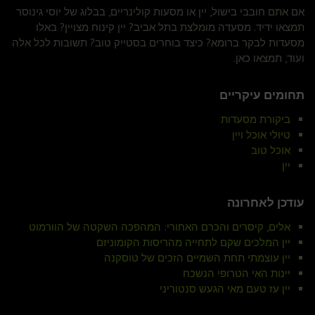
אם אתם חובבי בישול, יין או מסעות קולינריים, בבלוג של יוסי גינוסר
תמצאו ידיד. מסעדה מומלצת בתל אביב? יין קינוח מצויין? באלו
מסעדות לבקר ברומא? כיצד בוחרים בסטייק טוב? תשובות לכל אלה
ועוד, תמצאו כאן.
תחומים עיקריים
ביקורת מסעדות
טיולי אוכל ויין
אוכל טוב
יין
עודכן לאחרונה
אלים, קיסרים והכרם האחורי: המהפכה השקטה של הוורמוט
יין המלכים שקם לתחייה מהריסות הקומוניזם
יין עוצמתי תחת השמיים הזכים של טוסקנה
יינות האי הטרופי הנשכח
יין עז טעם מאי הגעש סנטוריני