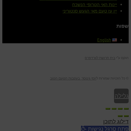
יינות האי הטרופי הנשכח
יין עז טעם מאי הגעש סנטוריני
שפות
English
הוקם ע"י
בית חרושת לוורדפרס
© כל הזכויות שמורות ל
יוסי גינוסר, בעקבות הטעם הטוב
גלילה
לראש
דילוג לתוכן
העמוד
פתח סרגל נגישות