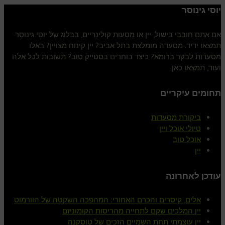
יוסי גינוסר
אם אתם חובבי בישול, יין או מסעות קולינריים, בבלוג של יוסי גינוסר
תמצאו ידיד. מסעדה מומלצת בתל אביב? יין קינוח מצויין? באלו
מסעדות לבקר ברומא? כיצד בוחרים בסטייק טוב? תשובות לכל אלה
ועוד, תמצאו כאן.
תחומים עיקריים
ביקורת מסעדות
טיולי אוכל ויין
אוכל טוב
יין
עודכן לאחרונה
אלים, קיסרים והכרם האחורי: המהפכה השקטה של הוורמוט
יין המלכים שקם לתחייה מהריסות הקומוניזם
יין עוצמתי תחת השמיים הזכים של טוסקנה