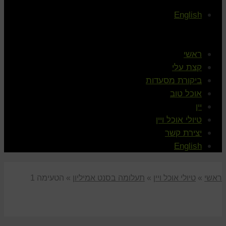
English
ראשי
קצת עלי
ביקורת מסעדות
אוכל טוב
יין
טיולי אוכל ויין
יצירת קשר
English
ראשי
»
טיולי אוכל ויין
»
תעלומה בסנט אמיליון
»
הטעימה 1