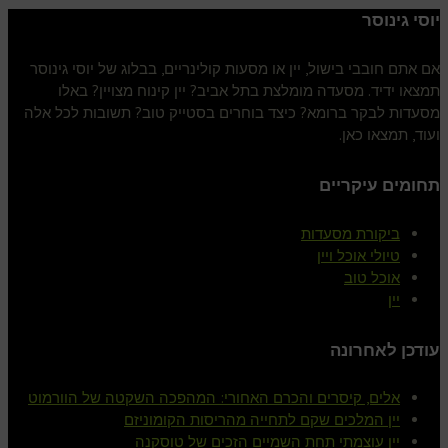
יוסי גינוסר
אם אתם חובבי בישול, יין או מסעות קולינריים, בבלוג של יוסי גינוסר
תמצאו ידיד. מסעדה מומלצת בתל אביב? יין קינוח מצויין? באלו
מסעדות לבקר ברומא? כיצד בוחרים בסטייק טוב? תשובות לכל אלה
ועוד, תמצאו כאן.
תחומים עיקריים
ביקורת מסעדות
טיולי אוכל ויין
אוכל טוב
יין
עודכן לאחרונה
אלים, קיסרים והכרם האחורי: המהפכה השקטה של הוורמוט
יין המלכים שקם לתחייה מהריסות הקומוניזם
יין עוצמתי תחת השמיים הזכים של טוסקנה