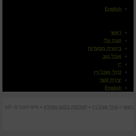
English
ראשי
קצת עלי
ביקורת מסעדות
אוכל טוב
יין
טיולי אוכל ויין
יצירת קשר
English
ראשי
»
טיולי אוכל ויין
»
תעלומה בסנט אמיליון
»
איש הענבים- לוגו