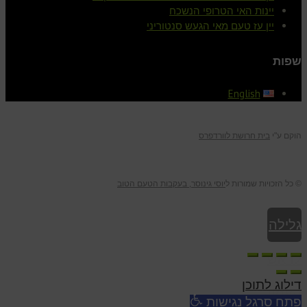
יינות האי הטרופי הנשכח
יין עז טעם מאי הגעש סנטוריני
שפות
English
הוקם ע"י
בית חרושת לוורדפרס
© כל הזכויות שמורות ל
יוסי גינוסר, בעקבות הטעם הטוב
גלילה
לראש
דילוג לתוכן
העמוד
פתח סרגל נגישות