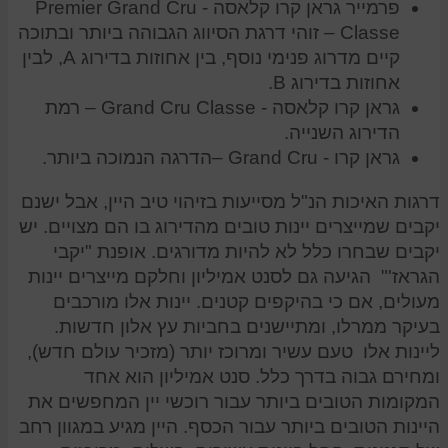
פרמייר גראן קרו קלאסה - Premier Grand Cru
Classe – זוהי דרגת הסיווג הגבוהה ביותר ובתוכה
קיים מדרוג פנימי נוסף, בין אחוזות בדירוג A, לבין
אחוזות בדירוג B.
גראן קרו קלאסה - Grand Cru Classe – רמת
הדירוג השנייה.
גראן קרו - Grand Cru –הדרגה הנמוכה ביותר.
דרגות האיכות הנ"ל מסייעות בזיהוי טיב היין, אבל ישנם
יקבים שמייצרים יינות טובים מהדירוג בו הם מצויים. יש
יקבים שבחרו כלל לא להיות מדורגים. אופנת "יקבי
הגראז'" הגיעה גם לסנט אמיליון וחלקם מייצרים יינות
מעולים, אם כי בהיקפים קטנים. יינות אלו מורכבים
בעיקר ממרלו, ומתיישנים בחביות עץ אלון חדשות.
ליינות אלו טעם עשיר ומרוכז יותר (מזכיר עולם חדש),
ומחירם גבוה בדרך כלל. סנט אמיליון הוא אחד
המקומות הטובים ביותר עבור רוכשי יין המחפשים את
היינות הטובים ביותר עבור הכסף. היין מגיע במגוון רחב