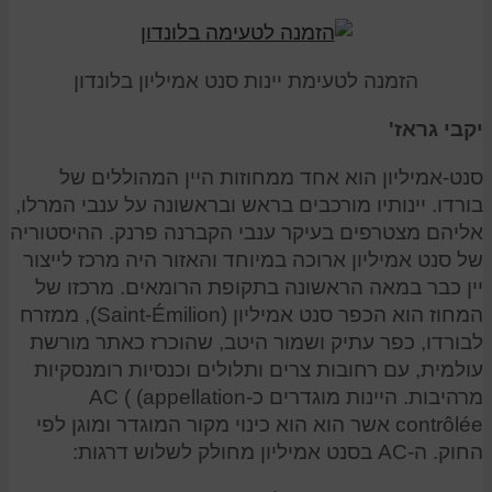
הזמנה לטעימת יינות סנט אמיליון בלונדון
יקבי גראז'
סנט-אמיליון הוא אחד ממחוזות היין המהוללים של
בורדו. יינותיו מורכבים בראש ובראשונה על ענבי המרלו,
אליהם מצטרפים בעיקר ענבי הקברנה פרנק. ההיסטוריה
של סנט אמיליון ארוכה במיוחד והאזור היה מרכז לייצור
יין כבר במאה הראשונה בתקופת הרומאים. מרכזו של
המחוז הוא הכפר סנט אמיליון (Saint-Émilion), ממזרח
לבורדו, כפר עתיק ושמור היטב, שהוכרז כאתר מורשת
עולמית, עם רחובות צרים ותלולים וכנסיות רומנסקיות
מרהיבות. היינות מוגדרים כ-AC ( (appellation
contrôlée אשר הוא הוא כינוי מקור המוגדר ומוגן לפי
החוק. ה-AC בסנט אמיליון מחולק לשלוש דרגות: