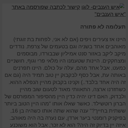
קישור לכתבה שפורסמה באתר
"איש הענבים"
תעלומה לא פתורה
היינו אז צעירים ויפים (אם לא אני, לפחות בת זוגתי)
מאוהבים אחד בשניה וגם בטעמים של צרפת. נודדים
מיקב ליקב באזור סנט אמיליון שבבורדו, מבוסמים
ומצחקקים. היינות שטעמנו היו מלאי פרי וגוף, חושניים
כמעט, אבל אחד מהם, עלה על כולם. היינו תפרנים
באותה עת, אבל כסף לבקבוק יין טוב תמיד היה (גם אם
זה היה אחד בלבד..) וקנינו בקבוק מהיין הנפלא ההוא.
כשחזרנו ארצה, התאוותי מאוד לטעום שוב מהיין
ולבדוק, האם דינו יהיה כדין היין מהסיפור המפורסם של
הברון רוטשילד. כאשר שאלו אותו "מהו היין הטוב ביותר
ששתית בחייך?" ענה שהוא שתה אותו כשהיה בן 16,
בפיקניק רומנטי ביער ארדן, עם נערה בה היה מאוהב.
איזה יין בדיוק זה היה? הוא לא זכר, אבל הוא משוכנע