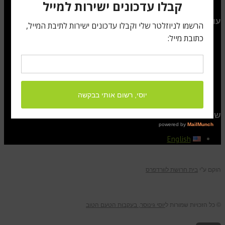
עודכן לאחרונה
אלים, קיסרים והכרם האחורי: המהפכה השקטה של הוורמוט
יין המלכים שקם לתחייה מהריסות הקומוניזם
יין עוצמתי תחת השמיים הזכים של טוסקנה
יינות האי הטרופי הנשכח
יין עז טעם מאי הגעש סנטוריני
שפות
English
הוקם ע"י
בית חרושת לוורדפרס
© כל הזכויות שמורות ל
יוסי גינוסר, בעקבות הטעם הטוב