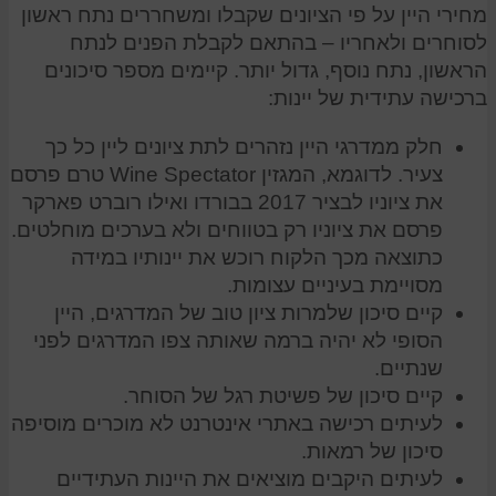
מחירי היין על פי הציונים שקבלו ומשחררים נתח ראשון
לסוחרים ולאחריו – בהתאם לקבלת הפנים לנתח
הראשון, נתח נוסף, גדול יותר. קיימים מספר סיכונים
ברכישה עתידית של יינות:
חלק ממדרגי היין נזהרים לתת ציונים ליין כל כך
צעיר. לדוגמא, המגזין Wine Spectator טרם פרסם
את ציוניו לבציר 2017 בבורדו ואילו רוברט פארקר
פרסם את ציוניו רק בטווחים ולא בערכים מוחלטים.
כתוצאה מכך הלקוח רוכש את יינותיו במידה
מסויימת בעיניים עצומות.
קיים סיכון שלמרות ציון טוב של המדרגים, היין
הסופי לא יהיה ברמה שאותה צפו המדרגים לפני
שנתיים.
קיים סיכון של פשיטת רגל של הסוחר.
לעיתים רכישה באתרי אינטרנט לא מוכרים מוסיפה
סיכון של רמאות.
לעיתים היקבים מוציאים את היינות העתידיים