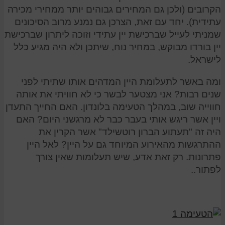
הקרובים (ולכן גם המחירים גבוהים יותר ממחירי מכירה
עתידית). יחד עם זאת, הצרכן גם נמנע מרוב הסיכונים
שמניתי לעייל שברכישת יין עתידי וזוכה ליתרון שברכישת
יין בורדו מבוקש, במחיר נוח, שיתכן ולא היה מגיע כלל
לישראל.
ומה באשר לתעלומת היין המדהים אותו שתיתי לפני
שנים רבות? אני מצטער לבשר כי לא חוויתי את אותה
חווייה שוב, במהלך הטעימה בלונדון. האם החייך התעדן
ויין אשר ריגש אותי בעבר כבר לא מרגשני היום? האם
היה זה "תעתוע הברון רוטשילד" אשר הקרין את
ההתרגשות מהאירוע המיוחד גם על היין? לאל היין
פתרונות. רק זאת אדע, שיש תעלומות שאין צורך
לפתור..