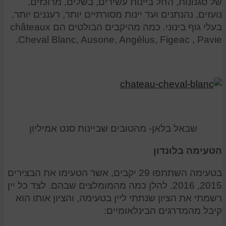
של סגנונות, החל ביינות עשירים, בשלים, מרוכזים,
נועזים, נהנתנים ועד יינות מסורתיים יותר, רעננים יותר,
בעלי גוף בינוני. כמה מהיקבים הבולטים הם châteaux
Cheval Blanc, Ausone, Angélus, Figeac , Pavie.
שבאל בלאן- מהטובים שביינות סנט אמיליון
הטעימה בלונדון
בטעימה השתתפו 29 יקבים, אשר הטעימו את הבצירים
2015, 2016. להלן כמה מהמומלצים שבהם. לצד כל יין
רשמתי את הציון שנתתי ליין בטעימה, והציון אותו הוא
קיבל מהמדרגים הבינלאומיים: