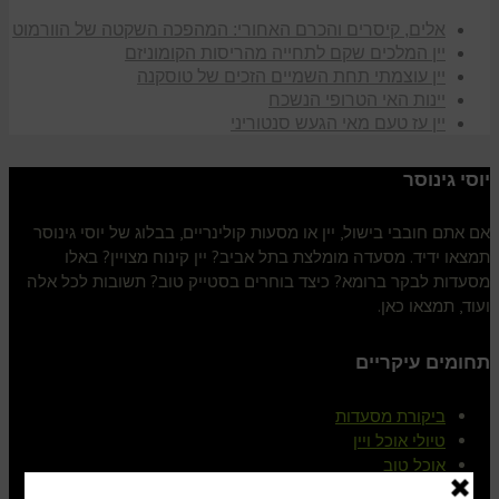
אלים, קיסרים והכרם האחורי: המהפכה השקטה של הוורמוט
יין המלכים שקם לתחייה מהריסות הקומוניזם
יין עוצמתי תחת השמיים הזכים של טוסקנה
יינות האי הטרופי הנשכח
יין עז טעם מאי הגעש סנטוריני
יוסי גינוסר
אם אתם חובבי בישול, יין או מסעות קולינריים, בבלוג של יוסי גינוסר
תמצאו ידיד. מסעדה מומלצת בתל אביב? יין קינוח מצויין? באלו
מסעדות לבקר ברומא? כיצד בוחרים בסטייק טוב? תשובות לכל אלה
ועוד, תמצאו כאן.
תחומים עיקריים
ביקורת מסעדות
טיולי אוכל ויין
אוכל טוב
יין