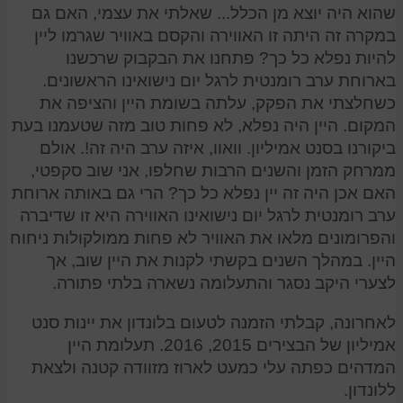
שהוא היה יוצא מן הכלל... שאלתי את עצמי, האם גם
במקרה זה היתה זו האווירה והקסם באוויר שגרמו ליין
להיות נפלא כל כך? פתחנו את הבקבוק שרכשנו
בארוחת ערב רומנטית לרגל יום נישואינו הראשונים.
כשחלצתי את הפקק, עלתה בשומת היין והציפה את
המקום. היין היה נפלא, לא פחות טוב מזה שטעמנו בעת
ביקורנו בסנט אמיליון. וואוו, איזה ערב היה זה!. אולם
ממרחק הזמן והשנים הרבות שחלפו, אני שוב סקפטי,
האם אכן היה זה יין נפלא כל כך? הרי גם באותה ארוחת
ערב רומנטית לרגל יום נישואינו האווירה היא זו שדיברה
והפרומונים מלאו את האוויר לא פחות ממולקולות ניחוח
היין. במהלך השנים בקשתי לקנות את היין שוב, אך
לצערי היקב נסגר והתעלומה נשארה בלתי פתורה.
לאחרונה, קבלתי הזמנה לטעום בלונדון את יינות סנט
אמיליון של הבצירים 2015, 2016. תעלומת היין
המדהים כפתה עלי כמעט לארוז מזוודה קטנה ולצאת
ללונדון.