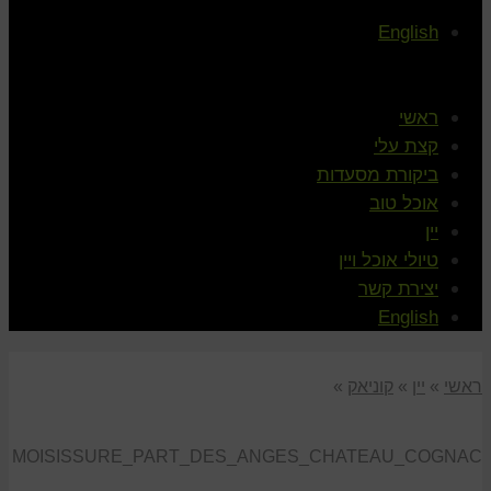
English
ראשי
קצת עלי
ביקורת מסעדות
אוכל טוב
יין
טיולי אוכל ויין
יצירת קשר
English
ראשי
»
יין
»
קוניאק
»
MOISISSURE_PART_DES_ANGES_CHATEAU_COGNAC