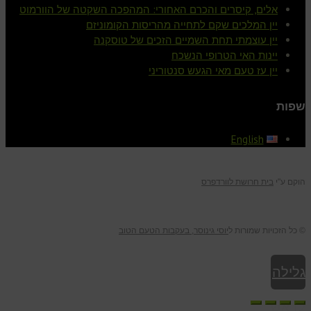
אלים, קיסרים והכרם האחורי: המהפכה השקטה של הוורמוט
יין המלכים שקם לתחייה מהריסות הקומוניזם
יין עוצמתי תחת השמיים הזכים של טוסקנה
יינות האי הטרופי הנשכח
יין עז טעם מאי הגעש סנטוריני
שפות
English
הוקם ע"י
בית חרושת לוורדפרס
© כל הזכויות שמורות ל
יוסי גינוסר, בעקבות הטעם הטוב
גלילה
לראש