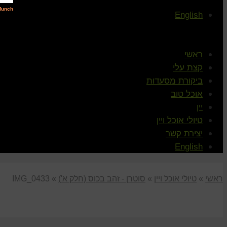
English
ראשי
קצת עלי
ביקורת מסעדות
אוכל טוב
יין
טיולי אוכל ויין
יצירת קשר
English
ראשי
»
טיולי אוכל ויין
»
סוטרן - זהב בכוס (חלק א')
»
IMG_0433