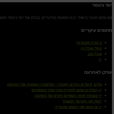
יוסי גינוסר
אם אתם חובבי בישול, יין או מסעות קולינריים, בבלוג של יוסי גינוסר ת
תחומים עיקריים
ביקורת מסעדות
טיולי אוכל ויין
אוכל טוב
יין
עודכן לאחרונה
אלים, קיסרים והכרם האחורי: המהפכה השקטה של הוורמוט
יין המלכים שקם לתחייה מהריסות הקומוניזם
יין עוצמתי תחת השמיים הזכים של טוסקנה
יינות האי הטרופי הנשכח
יין עז טעם מאי הגעש סנטוריני