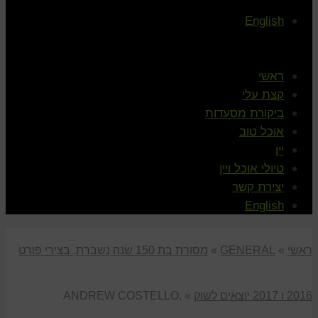
English
ראשי
קצת עלי
ביקורת מסעדות
אוכל טוב
יין
טיולי אוכל ויין
יצירת קשר
English
ראשי
»
GENERAL
»
מסורת בת 150 שנה נשברת, בצירי פורט
2016 ו 2017 יוצאים לשוק
»
ANDREW COSTELLO,