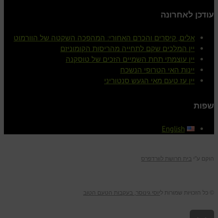
עודכן לאחרונה
אלים, קיסרים והכרם האחורי: המהפכה השקטה של הוורמוט
יין המלכים שקם לתחייה מהריסות הקומוניזם
יין עוצמתי תחת השמיים הזכים של טוסקנה
יינות האי הטרופי הנשכח
יין עז טעם מאי הגעש סנטוריני
שפות
English
הוקם ע"י
בית חרושת לוורדפרס
© כל הזכויות שמורות ל
יוסי גינוסר, בעקבות הטעם הטוב