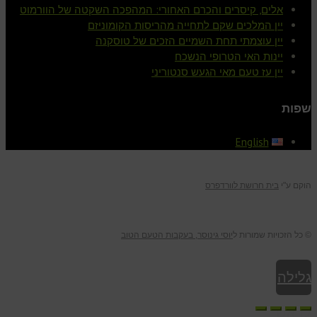
אלים, קיסרים והכרם האחורי: המהפכה השקטה של הוורמוט
יין המלכים שקם לתחייה מהריסות הקומוניזם
יין עוצמתי תחת השמיים הזכים של טוסקנה
יינות האי הטרופי הנשכח
יין עז טעם מאי הגעש סנטוריני
שפות
English
הוקם ע"י
בית חרושת לוורדפרס
© כל הזכויות שמורות ל
יוסי גינוסר, בעקבות הטעם הטוב
גלילה
לראש