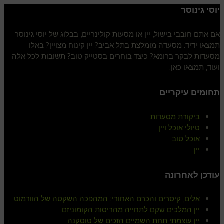
יוסי גינוסר
אם אתם חובבי בישול, יין או מסעות קולינריים, בבלוג של יוסי גינוסר
תמצאו ידיד. מסעדה מומלצת בתל אביב? יין קינוח מצויין? באלו
מסעדות לבקר ברומא? כיצד בוחרים בסטייק טוב? תשובות לכל אלה
ועוד, תמצאו כאן.
תחומים עיקריים
ביקורת מסעדות
טיולי אוכל ויין
אוכל טוב
יין
עודכן לאחרונה
אלים, קיסרים והכרם האחורי: המהפכה השקטה של הוורמוט
יין המלכים שקם לתחייה מהריסות הקומוניזם
יין עוצמתי תחת השמיים הזכים של טוסקנה