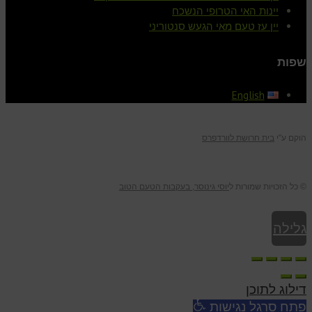
יינות האי הטרופי הנשכח
יין עז טעם מאי הגעש סנטוריני
שפות
English
הוקם ע"י
בית חרושת לוורדפרס
© כל הזכויות שמורות ל
יוסי גינוסר, בעקבות הטעם הטוב
גלילה
לראש
דילוג לתוכן
העמוד
פתח סרגל נגישות