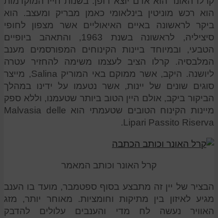
קרלו האונר הוא אדם יוצא דופן. בשנות חייו המוקדמות
הוא רכש מוניטין בינלאומי כאמן מבריק ומעצב. הוא
ביקר לראשונה באיים האיאוליים אשר מצפון לחופי
סיציליה, לראשונה בשנת 1963, והתאהב ביופיים
הטבעי, ובמיוחד ביינות הקינוחים המפורסמים מענב
המלבסיה. קרלו הציב לעצמו משימה להחזיר עטרה
ליושנה. היקב, אשר ממוקם באי המוריק Salina, מייצר
סוגים שונים של יינות, אשר נטעמו על ידינו במהלך
הביקור ביקב, אולם היין הטוב ביותר שטעמנו, וללא ספק
מיינות הקינוח הטובים שטעמתי הוא Malvasia delle
Lipari Passito Riserva.
קרל האונר וכותב המאמר
הבציר של יין זה מתבצע בסוף ספטמבר, מועד בו הענב
מגיע לאיזון בין מתיקות וחומציות. מאוחר יותר, מזג
האוויר נעשה לח מדי והענבים עלולים להדבק