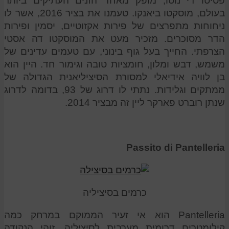
פסיטו די נוטו, מופק מאחד הזנים העתיקים ביותר
בעולם, מוסקטו ביאנקו. טעמנו את בציר 2016, אשר לו
ניחוחות מתפרצים של פירות אקזוטיים, יסמין ופירות
הדר מסוכרים. מזכיר מעט את המוסקטו דה אסטי
הצרפתי. החייך בעל גוף בינוני, עם טעמים עדינים של
משמש, דבש ומלון, חומציות טובה וגימור חד. היין הוא
בן לוויה אידיאלי למסורת הסיציליאנית הגדולה של
ממתקים וגלידות. נתתי לו דרוג של 93, בדומה לדרוג
שנתן רוברט פארקר ליין זה מבציר 2014.
Passito di Pantelleria
כרמים בסיציליה
Pantelleria הוא אי זעיר הממוקם במרחק כמה
קילומטרים דרומית מערבית לסיציליה. זוהי הנקודה