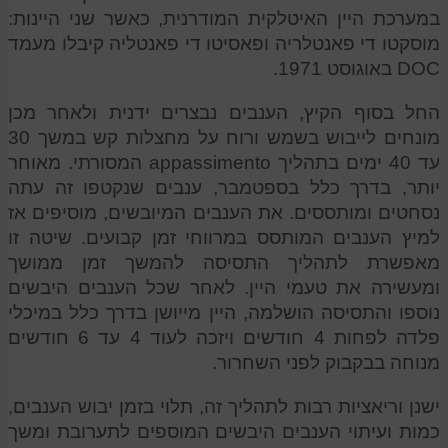
במערכת היין האיטלקית המודרנית, כאשר שני היינות:
מוסקטו די פאנטלריה ופאסיטו די פאנטליה קיבלו מעמד
DOC באוגוסט 1971.
החל בסוף הקיץ, הענבים נבצרים ידנית ולאחר מכן
מונחים לייבוש בשמש ורוח על מחצלות קש במשך 30
עד 40 ימים בתהליך appassimento המסורתי. מאוחר
יותר, בדרך כלל בספטמבר, ענבים שנקטפו זה עתה
נסחטים ומותססים. את הענבים המיובשים, מוסיפים אז
למיץ הענבים המותסס במרווחי זמן קבועים. שיטה זו
מאפשרת לתהליך התסיסה להמשך זמן ממושך
ומעשירה את טעמי היין. לאחר שכל הענבים היבשים
נוספו והתסיסה הושלמה, היין מייושן בדרך כלל במיכלי
פלדה לפחות 4 חודשים ויזכה לעוד 4 עד 6 חודשים
מנוחה בבקבוק לפני השחרור.
ישנן וריאציות רבות לתהליך זה, תלוי בזמן יבוש הענבים,
כמות ועיתוי הענבים היבשים המוספים לתערובת ומשך