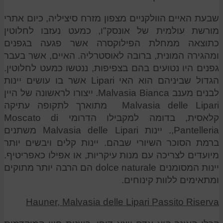
שבעת האיים הוולקניים מצפון מזרח סיציליה, כיום אתרי
מורשת עולמית של אונסק"ו, כמעט נעזבו לחלוטין
כתוצאה ממחלת הפילוקסרה אשר פגעה בגפנים
ומהגירה המונית, ברובה לאוסטרליה. האיים, אשר בעבר
גפנים היו נטועים בהם בצפיפות, ננטשו כמעט לחלוטין.
הגדול שביניהם הוא האי Lipari אשר בו עושים יינות
לבנים מענב Malvasia Bianca. ייצורו לראשונה של היין
Malvasia delle Lipari מתוארך לתקופה עתיקה
קלאסית, בדומה למקבילו הדרומי Moscato di
Pantelleria,. יינות Malvasia delle Lipari משתנים
ברמת הסוכר השיורי שבהם. יינות קלים ויבשים יותר
מיועדים לצריכה עם מנות עיקריות, או אפילו כאפריטיף.
יינות המסומנים dolce naturale הם הרבה יותר מתוקים
ומתאימים ללוות קינוחים.
Hauner, Malvasia delle Lipari Passito Riserva