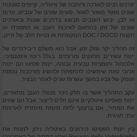
יצרנים רבים לאורכה ורוחבה של איטליה. קיימים סגנונות
שונים מאוד מאזור לאזור. סוגים שונים של ענבים, אדום
או לבן, יבוש הענבים מבוצע בדרכים שונות ובאורכים
שונים של זמן בהתאם לאיכות הענב או המסורת או
תקנות DOC / DOCG המקומיות או נטיות הלב של היינן.
זה תהליך יקר וגזלן זמן, אבל הוא משלם דיבידנדים של
יינות עשירים, מתוקים ומרוכזים. בגלל ריכוז אינטנסיבי,
אלכוהול וחומציות טבעית גבוהה, יינות פסיטו הם יינות
ארוכי טווח שימשיכו להתפתח ולהשיג מורכבות נוספת
ועומק של צבע במשך עשרות שנים לאחר הבציר.
עקב התהליך אשר בו חלק ניכר מנוזלי הענב מתאדים,
יינות פאסיטו איטלקיים אינם זולים לייצור, אבל הם שווים
את המחיר, אם ברצונך לתת סיומת מיוחדת לארוחת
ערב חגיגית.
בין יינות הפסיטו הידועים באיטליה ניתן למנות את
Recioto della Valpolicella (אחיו המתוק של האמרונה)