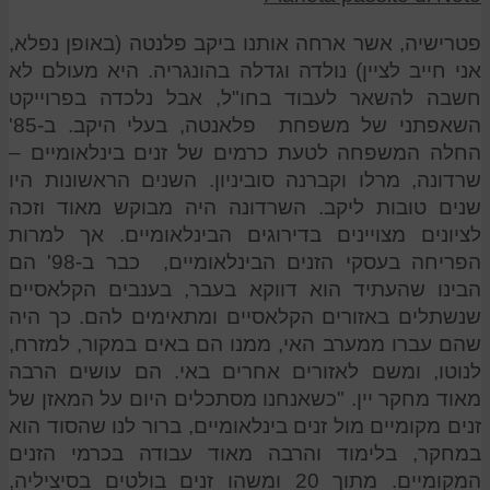
פטרישיה, אשר ארחה אותנו ביקב פלנטה (באופן נפלא,
אני חייב לציין) נולדה וגדלה בהונגריה. היא מעולם לא
חשבה להשאר לעבוד בחו"ל, אבל נלכדה בפרוייקט
השאפתני של משפחת ­­ פלאנטה, בעלי היקב. ב-85'
החלה המשפחה לטעת כרמים של זנים בינלאומיים –
שרדונה, מרלו וקברנה סוביניון. השנים הראשונות היו
שנים טובות ליקב. השרדונה היה מבוקש מאוד וזכה
לציונים מצויינים בדירוגים הבינלאומיים. אך למרות
הפריחה בעסקי הזנים הבינלאומיים, כבר ב-98' הם
הבינו שהעתיד הוא דווקא בעבר, בענבים הקלאסיים
שנשתלים באזורים הקלאסיים ומתאימים להם. כך היה
שהם עברו ממערב האי, ממנו הם באים במקור, למזרח,
לנוטו, ומשם לאזורים אחרים באי. הם עושים הרבה
מאוד מחקר יין. "כשאנחנו מסתכלים היום על המאזן של
זנים מקומיים מול זנים בינלאומיים, ברור לנו שהסוד הוא
במחקר, בלימוד והרבה מאוד עבודה בכרמי הזנים
המקומיים. מתוך 20 ומשהו זנים בולטים בסיציליה,