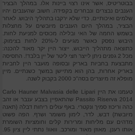
בבוטריטיס, אשר אינו רצוי ביינות אלו. במהלך הבציר
הענבים נבצרים ונבחרים בקפידה. חשוב שהענבים יהיו
שלמים ואיכותיים, כדי שלא ירקבו בתהליך היבוש. לאחר
הבציר, במהלך היום הענבים מיובשים על מחצלות
בשמש החמה של האי ובלילה מכוסים למניעת לחות.
היבוש נפסק כאשר מגיעים ל-20% לחות בצימוק.
כתוצאה מתהליך הייבוש, ייצור היין יקר מאוד להכנה:
מכל 2 גפנים ניתן לייצר חצי ליטר של יין בלבד!. התסיסה
מתבצעת בחביות באריק ובסופה מועבר היין לחביות
באריק אחרות, בהן הוא מתיישן במשך כשנתיים. מיין
מופלא זה מיוצרים בסה"כ 2000 בקבוק לשנה.
טעמנו את היין Carlo Hauner Malvasia delle Lipari
Passito Riserva 2014 שהתאפיין בצבע ענבר או זהב
כהה וריכוז סמיך ונקטרי. באף עולים ריחות דבלה (תאנה
מיובשת) דבש, לדר, לימון משומר ושרף. הפה פשוט
מדהים עם מליחות ומרירות קלים וחומציות השומרת
אותו רענן. מאוזן מאוד ומורכב. וואוו! נתתי ליין ציון 95.