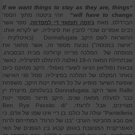
“If we want things to stay as they are, things
change”
will have to
זוהי ציטטה מתוך הספר
הברדלס, מאת
ג'וזפה תומאזי די למפדוזה
, ספר אשר
רבים אומרים שכדי להבין את סיציליה, יש לקרוא אותו.
ההשראה לשם היקב Donnafugata (באיטלקית -
"אישה במנוסה") נובעת מספר זה, אשר מתאר את
מנוסתה של המלכה מרייה קרולינה מבית הבסבורג,
שבתחילת המאה ה-19 נאלצה להימלט לסיציליה, כאשר
צבאות נפוליאון הגיעו לשערי נאפולי. היקב ממוקם כיום
באתר המקלט של המלכה בסיציליה. סמל פני האישה
שופעת השיער מופיע על כל תוויות יינות היקב. משפחת
Rallo אשר היקב Donnafugata בבעלותם, מייצרת יין
כבר למעלה ממאה שנים. היקב מייצר מספר יינות
מצויינים, אבל לדעתי, "Ben Rye Passito di
Pantelleria" עולה על כולם. בן ריי אינו שמו של אדם, כי
אם נובע מהביטוי הערבי "בנו של הרוח" המתייחס לרוח
האפריקנית המנשבת באופן קבוע בין הגפנים של האי