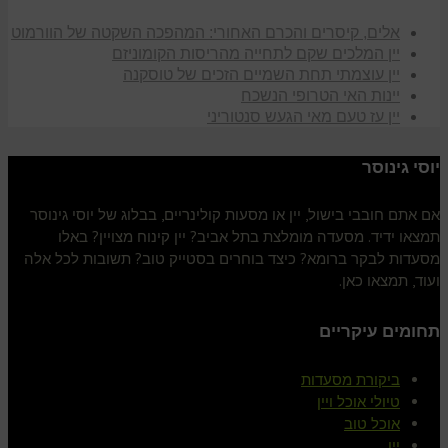
אלים, קיסרים והכרם האחורי: המהפכה השקטה של הוורמוט
יין המלכים שקם לתחייה מהריסות הקומוניזם
יין עוצמתי תחת השמיים הזכים של טוסקנה
יינות האי הטרופי הנשכח
יין עז טעם מאי הגעש סנטוריני
יוסי גינוסר
אם אתם חובבי בישול, יין או מסעות קולינריים, בבלוג של יוסי גינוסר
תמצאו ידיד. מסעדה מומלצת בתל אביב? יין קינוח מצויין? באלו
מסעדות לבקר ברומא? כיצד בוחרים בסטייק טוב? תשובות לכל אלה
ועוד, תמצאו כאן.
תחומים עיקריים
ביקורת מסעדות
טיולי אוכל ויין
אוכל טוב
יין