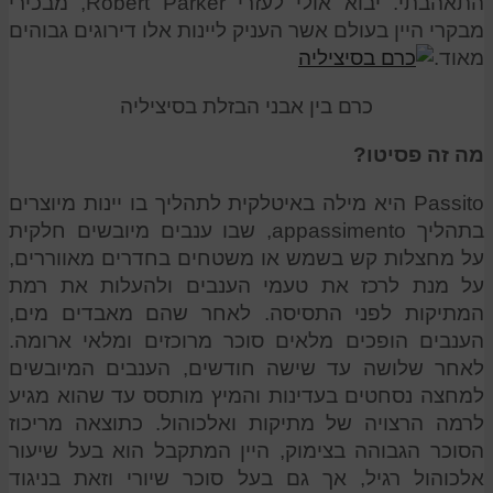
התאהבתי. יבוא אולי לעזרי Robert Parker, מבכירי
מבקרי היין בעולם אשר העניק ליינות אלו דירוגים גבוהים
מאוד.
כרם בין אבני הבזלת בסיציליה
מה זה פסיטו?
Passito היא מילה באיטלקית לתהליך בו יינות מיוצרים
בתהליך appassimento, שבו ענבים מיובשים חלקית
על מחצלות קש בשמש או משטחים בחדרים מאווררים,
על מנת לרכז את טעמי הענבים ולהעלות את רמת
המתיקות לפני התסיסה. לאחר שהם מאבדים מים,
הענבים הופכים מלאים סוכר מרוכזים ומלאי ארומה.
לאחר שלושה עד שישה חודשים, הענבים המיובשים
למחצה נסחטים בעדינות והמיץ מותסס עד שהוא מגיע
לרמה הרצויה של מתיקות ואלכוהול. כתוצאה מריכוז
הסוכר הגבוהה בצימוק, היין המתקבל הוא בעל שיעור
אלכוהול רגיל, אך גם בעל סוכר שיורי וזאת בניגוד