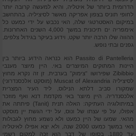
הדרומית ביותר של איטליה, והיא למעשה קרובה יותר
לחופי תוניס בצפון אפריקה מאשר לסיציליה. בהתחשב
במיקום האסטרטגי שלה, האי נכבש על ידי כמעט כל
אימפריה ים תיכונית במשך 4,000 השנים האחרונות.
ההווה שלו הרבה יותר שקט, וידוע בעיקר בגידול צלפים,
גפנים ובתי נופש.
Passito di Pantelleria הוא כנראה הידוע ביותר בין
היינות המתוקים המיוצרים באי. היין מיוצר מענבי
Zibibbio שפירושו "צימוק" בערבית. זן זה נקרא מחוץ
לסיציליה Muscat of Alexandria (מוסקט אלכסנדרוני)
שמקורו סביב דלתא הנילוס, ליד העיר המצרית
אלכסנדריה. היין מיוצר באי מקדמת דנא ואף מוזכר
במיתולוגיה העתיקה: האלה תנית (Tanit) פיתתה את
אפולו, על פי עצתו של ונוס, על ידי הגשת יין מוסקט
מהאי. שמעו של היין כמעט ולא נשמע מחוץ לגבולות
האי במשך כמעט 2000 שנה, ולא יצא אפילו לאיטליה
עד 1880. בסופו של דבר הוא זכה למקום רשמי