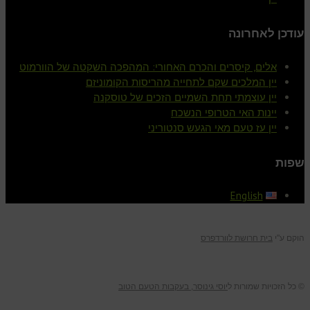
עודכן לאחרונה
אלים, קיסרים והכרם האחורי: המהפכה השקטה של הוורמוט
יין המלכים שקם לתחייה מהריסות הקומוניזם
יין עוצמתי תחת השמיים הזכים של טוסקנה
יינות האי הטרופי הנשכח
יין עז טעם מאי הגעש סנטוריני
שפות
English
הוקם ע"י
בית חרושת לוורדפרס
© כל הזכויות שמורות ל
יוסי גינוסר, בעקבות הטעם הטוב