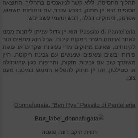
תהליך התסיסה. ללא קשר לניואנסים בתהליך, התוצאה
הסופית היא יין מתוק, בצבע ענבר, עם ניחוחות משמש,
אפרסק, צימוקים דבלה, דבש וטעמי עשב יבש.
Passito di Pantelleria הוא יין גדול שניתן ליהנות ממנו
לאחר ארוחת הערב במקום קינוח. אבל הוא מתאים טוב
לקינוחים, שאינם מתוקים מדי כעוגיות שקדים או עוגות
פירות יבשים ומאפים שנעשים עם גבינת ריקוטה. היין
משתדך טוב עם גבינות חזקות, וחריפות כגון גורגונזולה
או סטילטון. זהו יין מתוק להפליא המוגש במיטבו מעט
צונן.
Donnafugata, “Ben Rye” Passito di Pantelleria
תווית היקב דונה פוגטה