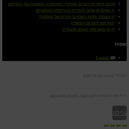
אלים, קיסרים והכרם האחורי: המהפכה השקטה של הוורמוט
יין המלכים שקם לתחייה מהריסות הקומוניזם
יין עוצמתי תחת השמיים הזכים של טוסקנה
יינות האי הטרופי הנשכח
יין עז טעם מאי הגעש סנטוריני
שפות
English
הוקם ע"י
בית חרושת לוורדפרס
© כל הזכויות שמורות ל
יוסי גינוסר, בעקבות הטעם הטוב
גלילה
לראש