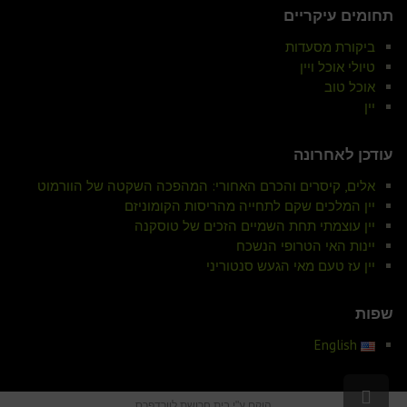
תחומים עיקריים
ביקורת מסעדות
טיולי אוכל ויין
אוכל טוב
יין
עודכן לאחרונה
אלים, קיסרים והכרם האחורי: המהפכה השקטה של הוורמוט
יין המלכים שקם לתחייה מהריסות הקומוניזם
יין עוצמתי תחת השמיים הזכים של טוסקנה
יינות האי הטרופי הנשכח
יין עז טעם מאי הגעש סנטוריני
שפות
English
גלילה
הוקם ע"י
בית חרושת לוורדפרס