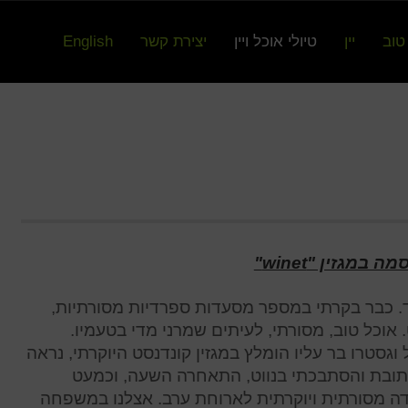
טוב
יין
טיולי אוכל ויין
יצירת קשר
English
מגזין "winet"
ד. כבר בקרתי במספר מסעדות ספרדיות מסורתיות,
אוכל טוב, מסורתי, לעיתים שמרני מדי בטעמיו.
וגסטרו בר עליו הומלץ במגזין קונדנסט היוקרתי, נראה
בכתובת והסתבכתי בנווט, התאחרה השעה, וכמעט
דה מסורתית ויוקרתית לארוחת ערב. אצלנו במשפחה