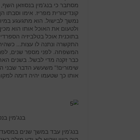
מסתבר כי בנג'מין בנסוזאן השף, ה
קונדיטורית מפריז. אימו וסבתו ה
נמשך לבישול. הוא מתגעגע במיוח
ולטעום את האוכל אותו הוא מכין,
בתוכנית אוכל בטלביזיה הספרדי
התקשרה ונתנה לו עצות... כשהי
המשפחה. לפני מספר שנים, לפני 
כבר זקנה מדי לבשל. בשנים האח
שימורים!" משעשע הדבר שבני ה
אותו כך שטעמו יהיה דומה למקור 
בנג'מין ב
בנג'מין עבד במשך שנים במסעדה
היה כיוון שהוא לא ידע מילה בא