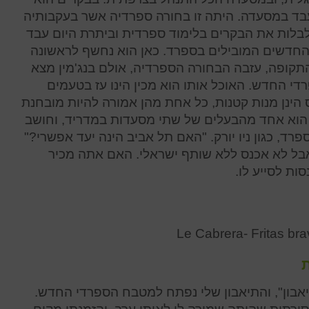
בד במסעדה. היתה זו בחורה ספרדיה אשר בעקבותיה
 לבלות את הבקרים בלימוד ספרדית וביתרת היום עבד
החדשים המובילים בספרד. כאן הוא נחשף לראשונה
קופה, עזבה הבחורה הספרדיה, אולם בנג'מין מצא
 החדש. האוכל אותו הוא מכין הינו עז בטעמים
 הינן מנות קטנות, כל אחת מהן אמורה להיות מובחנת
רעותה בטעמים. כיום, בגיל 27 הוא אחד מהבעלים של שתי מסעדות במדריד, וחושב
, כגון ניו יורק. "האם תל אביב הינה יעד אפשרי?"
"אבל לא אכנס ללא שותף ישראלי. האם אתה מכיר
ות לסייע לו.
Le Cabrera- Fritas br
ת
בון", והתיאבון שלי נפתח למטבח הספרדי החדש.