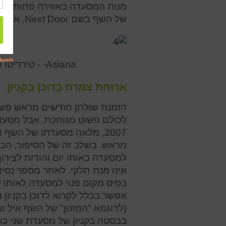
מנות המסעדה באווירה פחות פור
של השף בשם Next Door, אשר הפלא ופלא, אכן ממוקמת בסמיכות לאסיאנה.
Asiana- - טירדיטו פרואני. טרטר בקר, דניס, ברוטב פלפל אהי
ארוחת צמרת בדוכן בקניון
הזמנת שולחן חודשים מראש פשוט
לכולם פשוט מגוחכת. אבל מסעדת
2007, מלאה מסעדתו של השף ד
מראש. בשלב זה של הסיפור, הכו
למסעדה באותו יום והודות לצירו
אינו מנת חלקי. לאחר מספר נסיו
בסיס מקום פנוי למסעדה לאותו 
אפשר בכלל לקרוא לדוכן בקניון 
(לדוגמא "המזנון" של השף איל ש
בבסטה בקניון של מסעדת שני כוכ