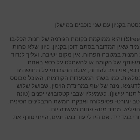
שם הבאסטה הינו סטריטחו (StreetXo) והיא ממוקמת בקומת הגורמה של חנות הכל-בו
מיד שאין המדובר בסתם דוכן בקניון, כיוון שלא פחות
מנות במטבח הפתוח. אין מקום ישיבה, ועליך לנדוד
המשותף של הקומה או להשתלט על כסא באחת
כא, אני חיב להודות, אולם התגברתי על תחושה זו
נפלאות. כמו בשתי המסעדות הקודמות, האוכל מבוסס
 לדוגמא, מנה של עוף במרינדת הויסין, שבושל שלוש
נור עישון), כשמעליו שבבי קטסובושי יפנים (טונה
וטב יוגורט- פסיפלורה ואבקת חמשת התבלינים הסינית.
פליא. מחיר מנה- פחות מעשרה יורו.
רי במדריד. אם היו לי עוד כמה ימים, הייתי טורף את