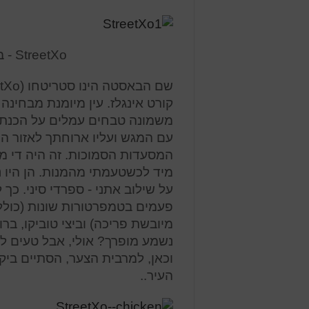
StreetXo - בסטה בקניון עם שני כוכבים במישלן
קורט אינגלז. עין מיומנת מבחינה 
משמונה טבחים עמלים על הכנת ה
עם המגש ועליו ארוחתך לאזור 
המסעדות הסמוכות. זה היה די מד
מיד לכשטעמתי מהמנות. הן היו 
על שילוב אתני - ספרדי סיני. כך
פעמים בטמפרטורות שונות (כולל ת
מיובשת פריכה) וביצי טוביקו, בר
נשמע מופרך? אולי, אבל טעים לה
וכאן, למרבית הצער, הסתיים ביקו
העיר..