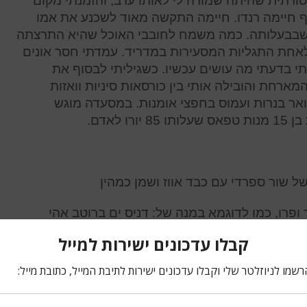
רתית שהיתה שמורה לי לאותו ערב, והזמנתי מקום
חיימה רנדו. חיימה התקשה מאוד לשכנע את אמו
שבבעלותה. כמה משמח לחובבי האוכל שהיא התרצתה
לאחת התגליות המסעירות במדריד. עמדתי חסר אונים
י בדעתי מה עושים עכשיו. כשגיליתי לבסוף את
ארחת והובילה אותי בין כורסאות סיניות וואזות
ר בנרות ועמוס בחפצי אומנות. במסעדה מוגש
 לאדם.
פרו, כמו לדוגמא במנה של: דניס ים ברוטב אהי
קוטו) דרום אמריקאי. מנה נפלאה אחרת היתה לחמניה
ס מוקצף חריף. מנה עדינה וטעימה היתה רביולי של
הין. מסתבר שצריך קצת יותר מספר בישול טוב כדי
יימה רנדו ושותפו היפני עבדו במסעדת אל בולי (ראה
 לפני שפתחו את המסעדה. מי שמעדיף לטעום את