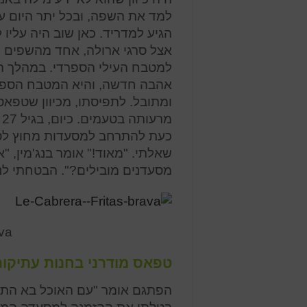
למד את השפה, ובכל יתר היום ע
הגיע למדריד. כאן שוב היה עליו
אצל סרגי ארולה, אחד מהשפים 
למטבח העילי הספרדי. במהלך הת
אהבה חדשה, והיא המטבח הספרדי
ומתובל. לתפיסתו, מכיוון שטפאס
מ
כעת להתרחב למסעדות מחוץ לספרד
שאלתי. "מאוד!" אומר בנג'מין, 
מסעדנים מובילים?". הבטחתי לנס
ava
טפאס מודרני בחנות עתיקו
הפתגם אומר "עם האוכל בא התיא