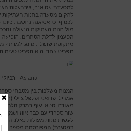
בטלתי את ההזמנה למסעדה המסו
למסעדת אסיאנה, שבבעלות השף 
להקים מסעדה בחנות העתיקות 
לבסוף, כי אסיאנה נחשבת כיום 
מול חנות העתיקות הנעולה וחככת
הפעמון לדלת הסתרים, הופיעה המ
מתקופת שושלת מינג, למרתף מוא
תפריט אחד והוא תפריט טעימות בן 15 מנות טפאס שעלותו 85 יורו
Asiana - רביולי של שור ספרדי עם כבד אווז ושמן כמהין
המנות משלבות בין מטבחי ספרד ו
אמרילו פרואני ופלפל צ'ילי (רו
מאודה וסטאי עוף במרק חלב קוקו
שור ספרדי עם כבד אווז ושמן כמ
לעשות מנות מעולות כאלו. השף ח
במסגרת) המפורסמת מספר שנים