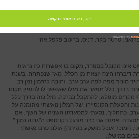
מאלית ובמחיר נמוך יותר, יעדיף את מסעדתו השניה
 אינו מקובל בספרד, מקום בו אפשרות כזו נראית
 דיברחו הינה יוצאת מן הכלל. מאז שנפתחה, בשנת
ויד מוניוז מפה לפה ערב ערב, וחובה להזמין זמן רב
תב בדרך כלל מפאר את מזלו שאפשר לו להזמין מקום
ף מקרים מופלא, להתקבל בברכה. מזל כזה בדרך כלל
נות והפעלת הקונסיירז' של המלון נואשתי מהזמנה על
ערב. כתחליף, נסעתי למסעדתו השניה של השף, אם
מסעדה. אמנם אני כבר מורגל בקונספט ה"גבוה נמוך"
ני, המוכר אוכל מושקע בפיתה) אולם טרם פגשתי
בים במישלן.