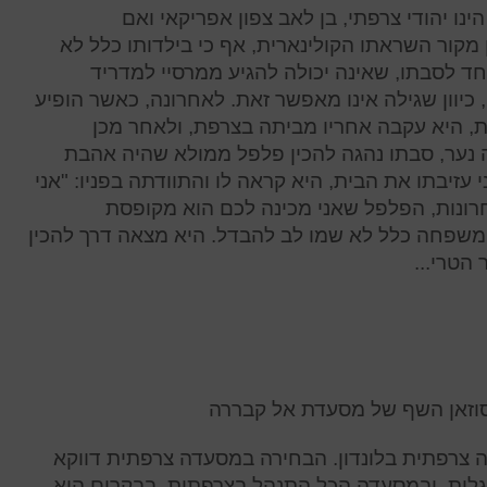
ינו יהודי צרפתי, בן לאב צפון אפריקאי ואם
ן מקור השראתו הקולינארית, אף כי בילדותו כלל לא
ד לסבתו, שאינה יכולה להגיע ממרסיי למדריד
 כיוון שגילה אינו מאפשר זאת. לאחרונה, כאשר הופיע
ת, היא עקבה אחריו מביתה בצרפת, ולאחר מכן
ה נער, סבתו נהגה להכין פלפל ממולא שהיה אהבת
עזיבתו את הבית, היא קראה לו והתוודתה בפניו: "אני
רונות, הפלפל שאני מכינה לכם הוא מקופסת
משפחה כלל לא שמו לב להבדל. היא מצאה דרך להכין
הטרי...
נסוזאן השף של מסעדת אל קבררה
 צרפתית בלונדון. הבחירה במסעדה צרפתית דווקא
נגלית, ובמסעדה הכל התנהל בצרפתית. בבקרים הוא