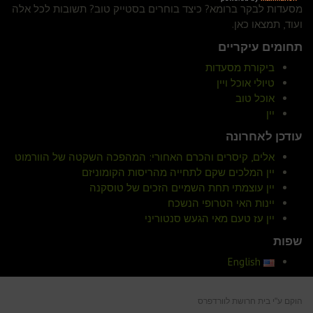
מסעדות לבקר ברומא? כיצד בוחרים בסטייק טוב? תשובות לכל אלה
ועוד, תמצאו כאן.
תחומים עיקריים
ביקורת מסעדות
טיולי אוכל ויין
אוכל טוב
יין
עודכן לאחרונה
אלים, קיסרים והכרם האחורי: המהפכה השקטה של הוורמוט
יין המלכים שקם לתחייה מהריסות הקומוניזם
יין עוצמתי תחת השמיים הזכים של טוסקנה
יינות האי הטרופי הנשכח
יין עז טעם מאי הגעש סנטוריני
שפות
English
הוקם ע"י
בית חרושת לוורדפרס