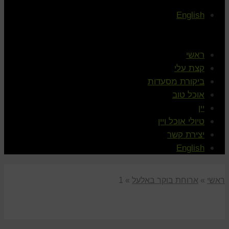
English
ראשי
קצת עלי
ביקורת מסעדות
אוכל טוב
יין
טיולי אוכל ויין
יצירת קשר
English
ראשי
»
ארוחת בוקר באלעל
»
1