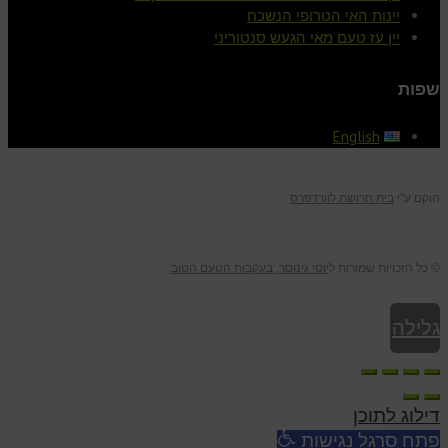
יינות האי הטרופי הנשכח
יין עז טעם מאי הגעש סנטוריני
שפות
English
הוקם ע"י
בית חרושת לוורדפרס
© כל הזכויות שמורות ל
יוסי גינוסר, בעקבות הטעם הטוב
גלילה
לראש
דילוג לתוכן
העמוד
פתח סרגל נגישות