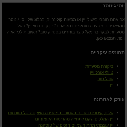
יוסי גינוסר
אם אתם חובבי בישול, יין או מסעות קולינריים, בבלוג של יוסי גינוסר
תמצאו ידיד. מסעדה מומלצת בתל אביב? יין קינוח מצויין? באלו
מסעדות לבקר ברומא? כיצד בוחרים בסטייק טוב? תשובות לכל אלה
ועוד, תמצאו כאן.
תחומים עיקריים
ביקורת מסעדות
טיולי אוכל ויין
אוכל טוב
יין
עודכן לאחרונה
אלים, קיסרים והכרם האחורי: המהפכה השקטה של הוורמוט
יין המלכים שקם לתחייה מהריסות הקומוניזם
יין עוצמתי תחת השמיים הזכים של טוסקנה