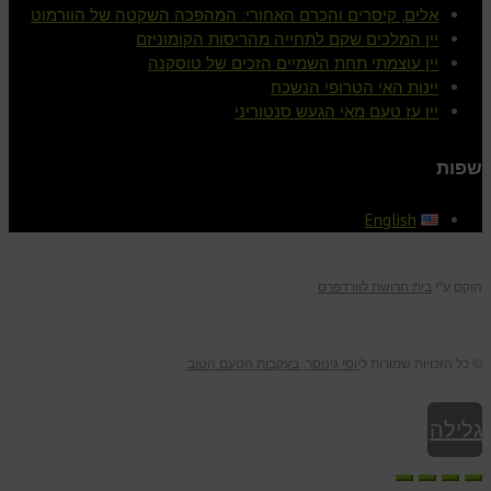
אלים, קיסרים והכרם האחורי: המהפכה השקטה של הוורמוט
יין המלכים שקם לתחייה מהריסות הקומוניזם
יין עוצמתי תחת השמיים הזכים של טוסקנה
יינות האי הטרופי הנשכח
יין עז טעם מאי הגעש סנטוריני
שפות
English
הוקם ע"י
בית חרושת לוורדפרס
© כל הזכויות שמורות ל
יוסי גינוסר, בעקבות הטעם הטוב
גלילה
לראש