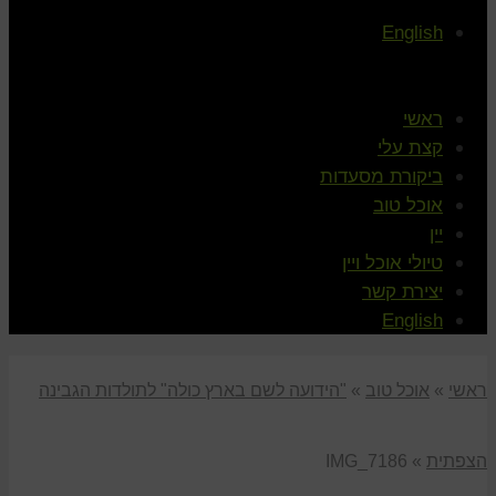
English
ראשי
קצת עלי
ביקורת מסעדות
אוכל טוב
יין
טיולי אוכל ויין
יצירת קשר
English
ראשי
»
אוכל טוב
»
"הידועה לשם בארץ כולה" לתולדות הגבינה
הצפתית
»
IMG_7186