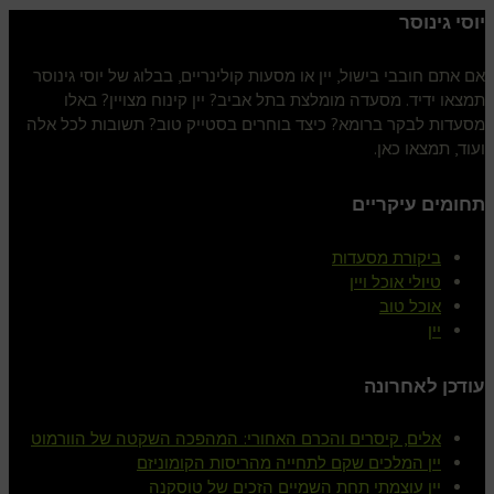
יוסי גינוסר
אם אתם חובבי בישול, יין או מסעות קולינריים, בבלוג של יוסי גינוסר
תמצאו ידיד. מסעדה מומלצת בתל אביב? יין קינוח מצויין? באלו
מסעדות לבקר ברומא? כיצד בוחרים בסטייק טוב? תשובות לכל אלה
ועוד, תמצאו כאן.
תחומים עיקריים
ביקורת מסעדות
טיולי אוכל ויין
אוכל טוב
יין
עודכן לאחרונה
אלים, קיסרים והכרם האחורי: המהפכה השקטה של הוורמוט
יין המלכים שקם לתחייה מהריסות הקומוניזם
יין עוצמתי תחת השמיים הזכים של טוסקנה