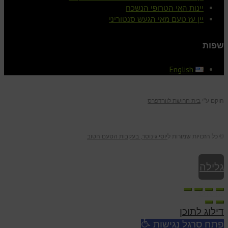
יינות האי הטרופי הנשכח
יין עז טעם מאי הגעש סנטוריני
שפות
English
הוקם ע"י
בית חרושת לוורדפרס
© כל הזכויות שמורות ל
יוסי גינוסר, בעקבות הטעם הטוב
גלילה
לראש
דילוג לתוכן
העמוד
פתח סרגל נגישות