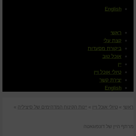
English
ראשי
קצת עלי
ביקורת מסעדות
אוכל טוב
יין
טיולי אוכל ויין
יצירת קשר
English
ראשי
»
טיולי אוכל ויין
»
יינות הקינוח המדהימים של סיציליה
»
מרתף היין של דונפוגאטה