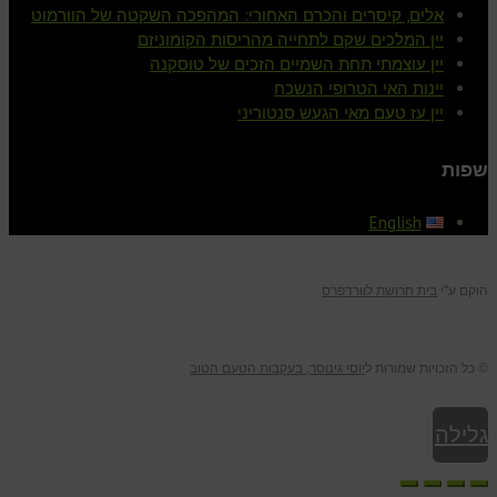
אלים, קיסרים והכרם האחורי: המהפכה השקטה של הוורמוט
יין המלכים שקם לתחייה מהריסות הקומוניזם
יין עוצמתי תחת השמיים הזכים של טוסקנה
יינות האי הטרופי הנשכח
יין עז טעם מאי הגעש סנטוריני
שפות
English
הוקם ע"י
בית חרושת לוורדפרס
© כל הזכויות שמורות ל
יוסי גינוסר, בעקבות הטעם הטוב
גלילה
לראש