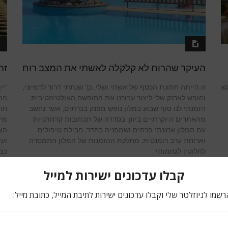
העיקר שהרוח לא קלקלה לאשתי את המצב רוח
זה
ש
זו הייתה חתונת הכסף של אשתי ושלי, כך שנתתי דרור לדמיוני,
"יי
וחופש לארנק שלי ליצור עבורנו את החופשה האולטימטיבית.
הת
הזמנתי לנו סוף שבוע במלון נופש מפנק בכרתים, אשר נחשב
חוו
מהאתרים היוקרתיים ביוון. בסדרה של תכתובות קדחתניות
מיי
עם המלון ארגנתי פרחים ושמפניה בחדר, חבילת טיפולים
הצב
וארוחת ערב רומנטית. מחלקת ההזמנות של המלון התמסרה
ועד
לחלוטין לגחמותי
כמ
קרא עוד ←
קר