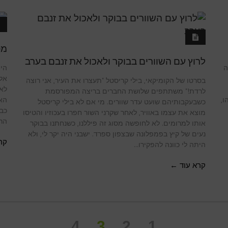
מט
לרוץ עם השוורים בבוקר ולאכול את זנבם בערב
ה
היה
אל 
בסרטו של הקומיקאי, בילי קריסטל "תעצרו את העיר, אני רוצה
לאח
לרדת!" משתתפים שלושת החברים בריצה המפורסמת
ו,
האח
כשבעקבותיהם שועט עדר שוורים. מי אם לא בילי קריסטל
כבר
מוצא את עצמו באוויר, לאחר שקרני השור חפרו בעכוזיו והטיסו
הרג
אותו למרומים. לא לחופשה מסוג זה פיללנו, כשנחתנו בבוקר
נעים של קיץ בפמפלונה שבצפון ספרד. ישבני היה יקר לי, ולא
קר
היתה לי כוונה להפקירו...
קרא עוד ←
4
3
2
1