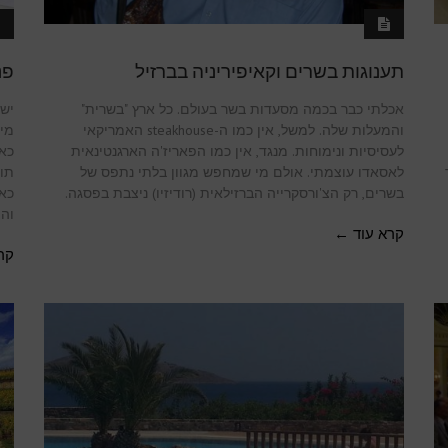
תענוגות בשרים וקאיפיריניה בברזיל
פנ
אכלתי כבר בכמה מסעדות בשר בעולם. כל ארץ "בשרית"
ישב
והמעלות שלה. למשל, אין כמו ה-steakhouse האמריקאי
מימ
לעסיסיות ונימוחות. מנגד, אין כמו הפאריז'ה הארגנטינאית
כאש
לאסאדו עוצמתי. אולם מי שמחפש מגוון בלתי נתפס של
תור
בשרים, רק הצ'ורסקרייה הברזילאית (רודיזיו) ניצבת בפסגה.
כאי
והו
קרא עוד ←
קר