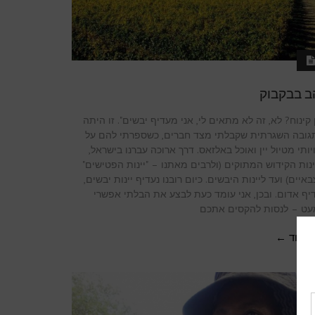
ב בבקבוק
ן קינוח? לא, זה לא מתאים לי, אני מעדיף יבשים". זו היתה
גובה השגרתית שקבלתי מצד חברים, כשספרתי להם על
יותי מטיול יין ואוכל באלזאס. דרך ארוכה עברנו בישראל,
נות הקידוש המתוקים (ולרבים מאתנו – "יינות הפטישים"
איים) ועד ליינות היבשים. כיום רובנו נעדיף יינות יבשים,
יף אדום. ובכן, אני עומד כעת לבצע את הבלתי אפשרי
עט – לנסות להקסים אתכם
א עוד ←