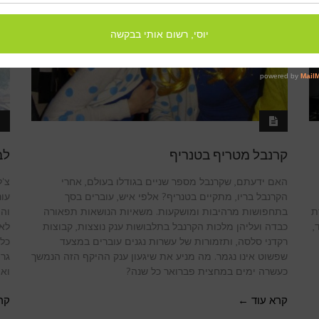
קרנבל מטריף בטנריף
לב
האם ידעתם, שקרנבל מספר שניים בגודלו בעולם, אחרי
צ'ל
הקרנבל בריו, מתקיים בטנריף? אלפי איש, עוברים בסך
עונ
ת
בתחפושות מרהיבות ומושקעות. משאיות הנושאות תפאורה
וה
,
כבדה ועליהן מלכות הקרנבל בתלבושות ענק נוצצות, קבוצות
לאח
רקדני סלסה, ותזמורות של עשרות נגנים עוברים במצעד
כל 
שפשוט אינו נגמר. מה מניע את שיגעון ענק ההיקף הזה הנמשך
גרה
כעשרה ימים במחצית פברואר כל שנה?
וא
קרא עוד ←
קר