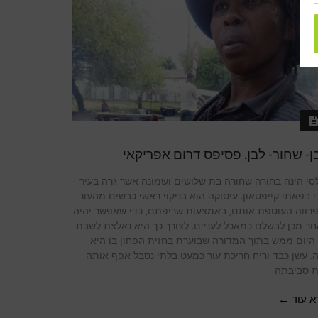
ן- שחור- לבן, פסיפס דרום אפריקאי
סי הינה בחורה שחורה בת שלושים ושמונה אשר גרה בעיר
י בפאתי קייפטאון. עיסוקה הוא בניקוי ראשי כבשים מהעור
פרווה העוטפת אותם, באמצעות שריפתם, כדי שאפשר יהיה
ר מכן לבשלם כמאכל לעניים. לצורך כך היא נאלצת לשבת
היום ממש בתוך המדורה שבוערת בחזית הפחון בו היא
. עשן כבד וריח חריכת עור כמעט בלתי נסבל אפף אותה
ת סביבתה
א עוד ←