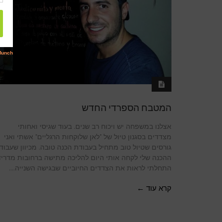
המטבח הספרדי החדש
אצלנו במשפחה יש ויכוח רב שנים. בעוד שגיסי ואחותי
מצדדים בסגנון טיול של "לאן שלוקחות הרגליים" אשתי ואני
גורסים שטיול טוב מתחיל בעבודת הכנה טובה. מכיוון שעבוד
ההכנה שלי לקחה אותי היום להליכה מתישה ברחובות מדריד
התחלתי לראות את הצדדים החיוביים שבגישה השנייה....
קרא עוד ←