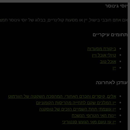
יוסי גינוסר
אם אתם חובבי בישול, יין או מסעות קולינריים, בבלוג של יוסי גינוסר ת
תחומים עיקריים
ביקורת מסעדות
טיולי אוכל ויין
אוכל טוב
יין
עודכן לאחרונה
אלים, קיסרים והכרם האחורי: המהפכה השקטה של הוורמוט
יין המלכים שקם לתחייה מהריסות הקומוניזם
יין עוצמתי תחת השמיים הזכים של טוסקנה
יינות האי הטרופי הנשכח
יין עז טעם מאי הגעש סנטוריני