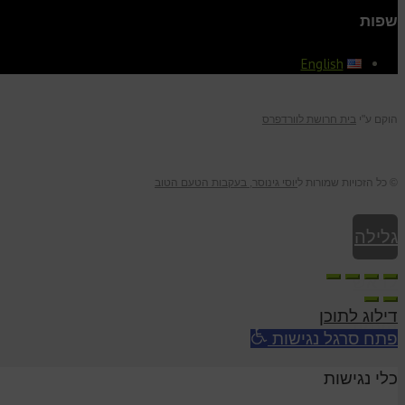
שפות
English
הוקם ע"י
בית חרושת לוורדפרס
© כל הזכויות שמורות ל
יוסי גינוסר, בעקבות הטעם הטוב
גלילה
לראש
דילוג לתוכן
העמוד
פתח סרגל נגישות
כלי נגישות