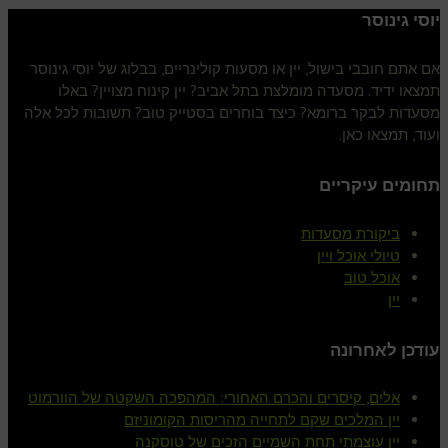
יוסי גינוסר
אם אתם חובבי בישול, יין או מסעות קולינריים, בבלוג של יוסי גינוסר
תמצאו ידיד. מסעדה מומלצת בתל אביב? יין קינוח מצויין? באלו
מסעדות לבקר ברומא? כיצד בוחרים בסטייק טוב? תשובות לכל אלה
ועוד, תמצאו כאן.
תחומים עיקריים
ביקורת מסעדות
טיולי אוכל ויין
אוכל טוב
יין
עודכן לאחרונה
אלים, קיסרים והכרם האחורי: המהפכה השקטה של הוורמוט
יין המלכים שקם לתחייה מהריסות הקומוניזם
יין עוצמתי תחת השמיים הזכים של טוסקנה