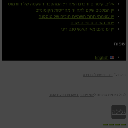
אלים, קיסרים והכרם האחורי: המהפכה השקטה של הוורמוט
יין המלכים שקם לתחייה מהריסות הקומוניזם
יין עוצמתי תחת השמיים הזכים של טוסקנה
יינות האי הטרופי הנשכח
יין עז טעם מאי הגעש סנטוריני
שפות
English
הוקם ע"י
בית חרושת לוורדפרס
© כל הזכויות שמורות ל
יוסי גינוסר, בעקבות הטעם הטוב
גלילה
לראש